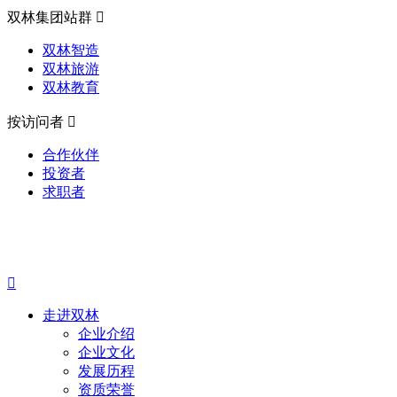
双林集团站群

双林智造
双林旅游
双林教育
按访问者

合作伙伴
投资者
求职者

走进双林
企业介绍
企业文化
发展历程
资质荣誉