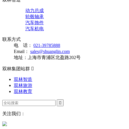
动力总成
轮毂轴承
汽车饰件
汽车机电
联系方式
电 话：
021-39785888
Email：
sales@shuanglin.com
地址：上海市青浦区北盈路202号
双林集团站群

双林智造
双林旅游
双林教育

关注我们：