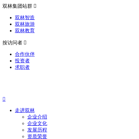
双林集团站群

双林智造
双林旅游
双林教育
按访问者

合作伙伴
投资者
求职者

走进双林
企业介绍
企业文化
发展历程
资质荣誉