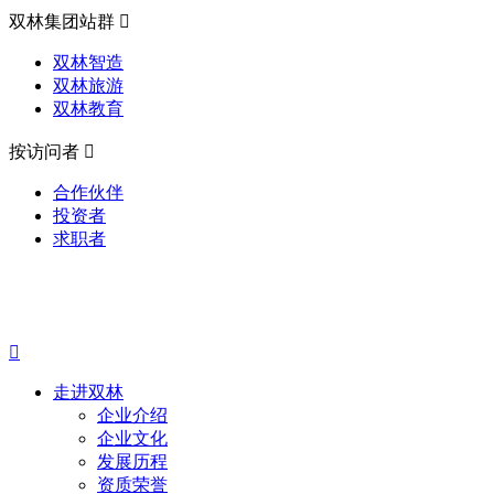
双林集团站群

双林智造
双林旅游
双林教育
按访问者

合作伙伴
投资者
求职者

走进双林
企业介绍
企业文化
发展历程
资质荣誉