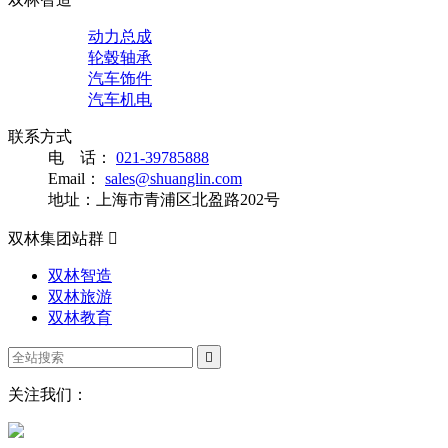
动力总成
轮毂轴承
汽车饰件
汽车机电
联系方式
电 话：
021-39785888
Email：
sales@shuanglin.com
地址：上海市青浦区北盈路202号
双林集团站群

双林智造
双林旅游
双林教育

关注我们：